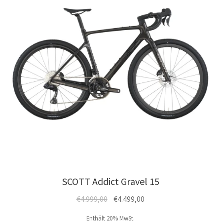
können
auf
der
Produktseite
gewählt
werden
SCOTT Addict Gravel 15
Ursprünglicher
Aktueller
€
4.999,00
€
4.499,00
Preis
Preis
Enthält 20% MwSt.