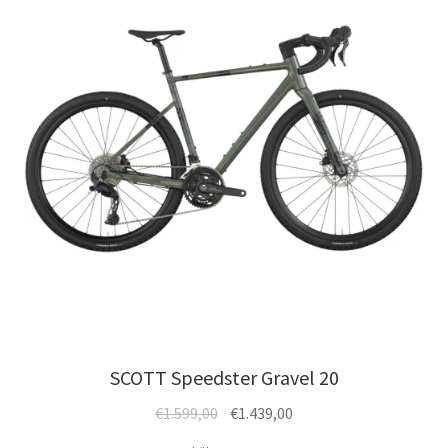
Optionen
können
auf
der
Produktseite
gewählt
werden
SCOTT Speedster Gravel 20
Ursprünglicher
Aktueller
€
1.599,00
€
1.439,00
Preis
Preis