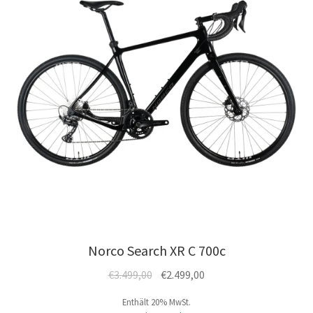
Norco Search XR C 700c
Ursprünglicher
Aktueller
€
3.499,00
€
2.499,00
Preis
Preis
Enthält 20% MwSt.
war:
ist: