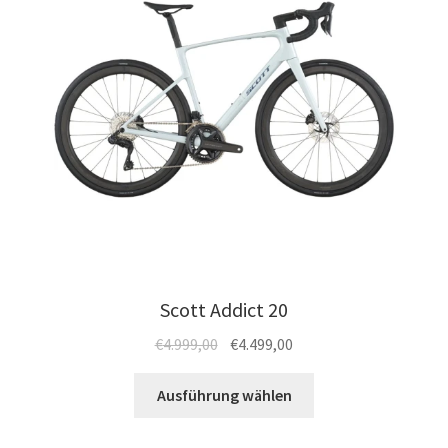
Scott Addict 20
Ursprünglicher
Aktueller
€
4.999,00
€
4.499,00
Preis
Preis
Dieses
war:
ist:
Ausführung wählen
Produkt
€4.999,00
€4.499,00.
weist