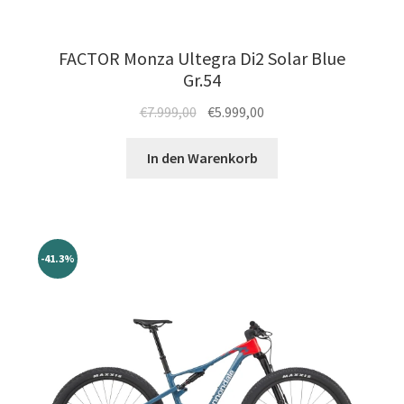
FACTOR Monza Ultegra Di2 Solar Blue
Gr.54
Ursprünglicher
Aktueller
€
7.999,00
€
5.999,00
Preis
Preis
war:
ist:
In den Warenkorb
€7.999,00
€5.999,00.
-41.3%