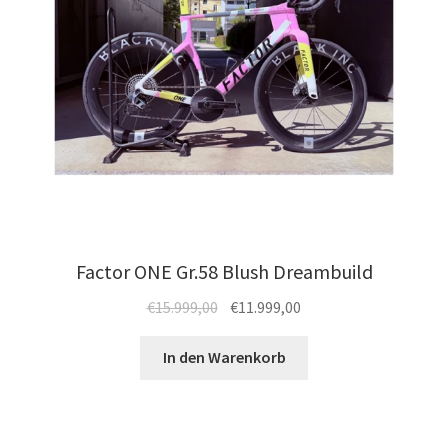
Produktseite
gewählt
werden
Factor ONE Gr.58 Blush Dreambuild
Ursprünglicher
Aktueller
€
15.999,00
€
11.999,00
Preis
Preis
war:
ist:
In den Warenkorb
€15.999,00
€11.999,00.