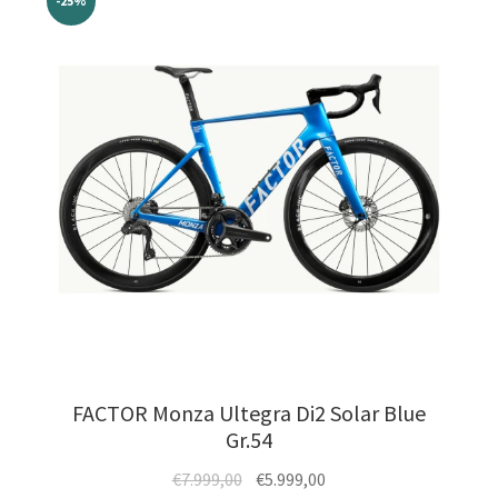
auf.
-25%
Die
Optionen
können
auf
der
Produktseite
gewählt
werden
FACTOR Monza Ultegra Di2 Solar Blue
Gr.54
Ursprünglicher
Aktueller
€
7.999,00
€
5.999,00