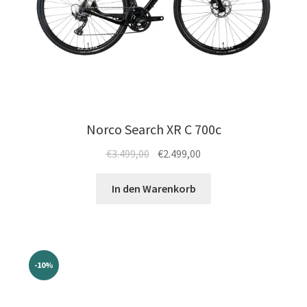
Norco Search XR C 700c
Ursprünglicher
Aktueller
€
3.499,00
€
2.499,00
Preis
Preis
war:
ist:
In den Warenkorb
€3.499,00
€2.499,00.
-10%