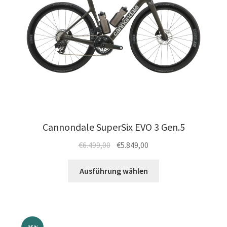
der
Produktseite
gewählt
werden
Cannondale SuperSix EVO 3 Gen.5
Ursprünglicher
Aktueller
€
6.499,00
€
5.849,00
Preis
Preis
Dieses
war:
ist:
Ausführung wählen
Produkt
€6.499,00
€5.849,00.
weist
mehrere
Varianten