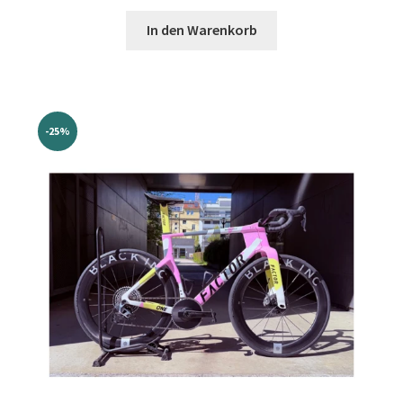
Preis
Preis
war:
ist:
In den Warenkorb
€7.999,00
€5.999,00.
-25%