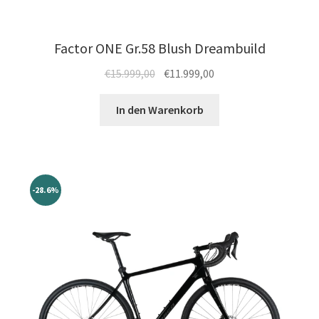
Factor ONE Gr.58 Blush Dreambuild
Ursprünglicher
Aktueller
€
15.999,00
€
11.999,00
Preis
Preis
war:
ist:
In den Warenkorb
€15.999,00
€11.999,00.
-28.6%