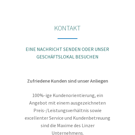
Die
Optionen
können
KONTAKT
auf
der
Produktseite
EINE NACHRICHT SENDEN ODER UNSER
gewählt
GESCHÄFTSLOKAL BESUCHEN
werden
Zufriedene Kunden sind unser Anliegen
100%-ige Kundenorientierung, ein
Angebot mit einem ausgezeichneten
Preis-/Leistungsverhältnis sowie
excellenter Service und Kundenbetreuung
sind die Maxime des Linzer
Unternehmens.