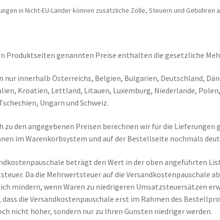
rungen in Nicht-EU-Länder können zusätzliche Zölle, Steuern und Gebühren a
en Produktseiten genannten Preise enthalten die gesetzliche Meh
rn nur innerhalb Österreichs, Belgien, Bulgarien, Deutschland, Dä
talien, Kroatien, Lettland, Litauen, Luxemburg, Niederlande, Pole
Tschechien, Ungarn und Schweiz.
h zu den angegebenen Preisen berechnen wir für die Lieferungen
nen im Warenkorbsystem und auf der Bestellseite nochmals deutl
ndkostenpauschale beträgt den Wert in der oben angeführten List
steuer. Da die Mehrwertsteuer auf die Versandkostenpauschale a
sich mindern, wenn Waren zu niedrigeren Umsatzsteuersätzen erw
 dass die Versandkostenpauschale erst im Rahmen des Bestellpro
och nicht höher, sondern nur zu Ihren Gunsten niedriger werden.