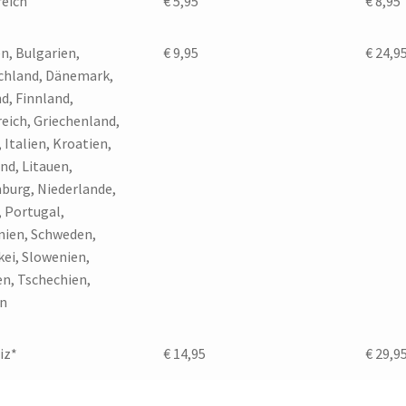
reich
€ 5,95
€ 8,95
n, Bulgarien,
€ 9,95
€ 24,9
chland, Dänemark,
d, Finnland,
eich, Griechenland,
, Italien, Kroatien,
nd, Litauen,
burg, Niederlande,
, Portugal,
ien, Schweden,
ei, Slowenien,
en, Tschechien,
n
iz*
€ 14,95
€ 29,9