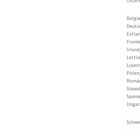
Öster
Belgie
Deuts
Estlan
Frankr
Irland
Lettla
Luxem
Polen
Rumän
Slawak
Spani
Ungar
Schwe