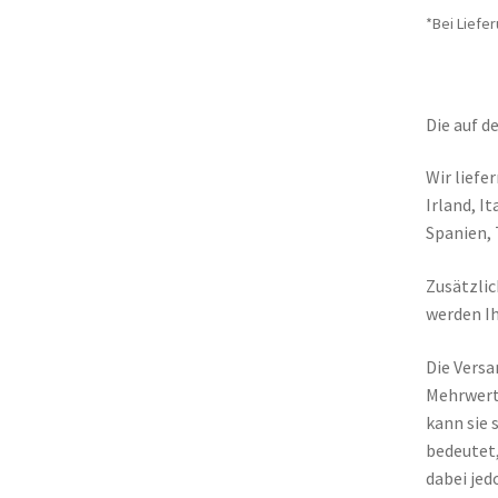
*Bei Liefe
Die auf d
Wir liefe
Irland, I
Spanien, 
Zusätzlic
werden Ih
Die Versa
Mehrwert
kann sie 
bedeutet,
dabei jed