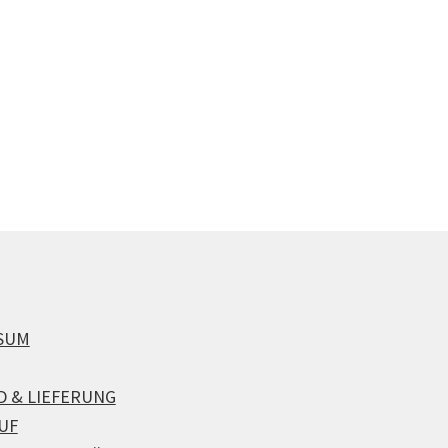
SUM
D & LIEFERUNG
UF