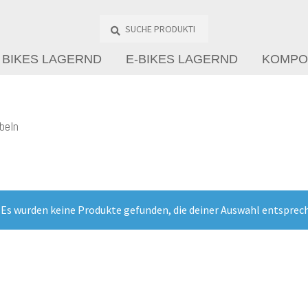
Suche
Produkte
…
BIKES LAGERND
E-BIKES LAGERND
KOMPO
beln
Es wurden keine Produkte gefunden, die deiner Auswahl entsprec