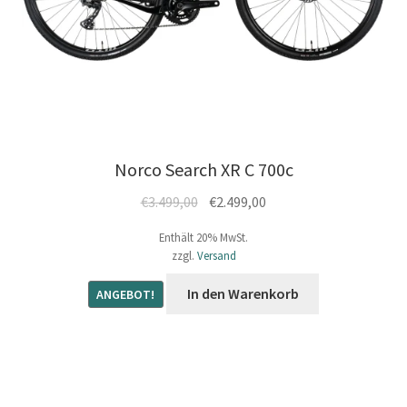
Norco Search XR C 700c
Ursprünglicher
Aktueller
€
3.499,00
€
2.499,00
Preis
Preis
Enthält 20% MwSt.
war:
ist:
zzgl.
Versand
€3.499,00
€2.499,00.
In den Warenkorb
ANGEBOT!