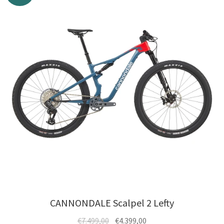
CANNONDALE Scalpel 2 Lefty
Ursprünglicher
Aktueller
€
7.499,00
€
4.399,00