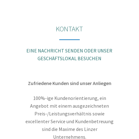
Die
Optionen
können
KONTAKT
auf
der
Produktseite
EINE NACHRICHT SENDEN ODER UNSER
gewählt
GESCHÄFTSLOKAL BESUCHEN
werden
Zufriedene Kunden sind unser Anliegen
100%-ige Kundenorientierung, ein
Angebot mit einem ausgezeichneten
Preis-/Leistungsverhältnis sowie
excellenter Service und Kundenbetreuung
sind die Maxime des Linzer
Unternehmens.