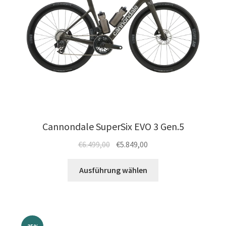
der
Produktseite
gewählt
werden
Cannondale SuperSix EVO 3 Gen.5
Ursprünglicher
Aktueller
€
6.499,00
€
5.849,00
Preis
Preis
Dieses
war:
ist:
Ausführung wählen
Produkt
€6.499,00
€5.849,00.
weist
mehrere
Varianten