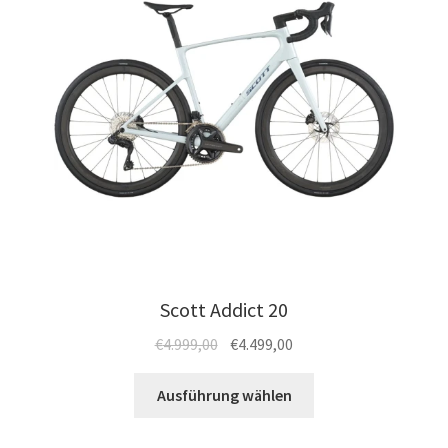
Scott Addict 20
Ursprünglicher
Aktueller
€
4.999,00
€
4.499,00
Preis
Preis
Dieses
war:
ist:
Ausführung wählen
Produkt
€4.999,00
€4.499,00.
weist