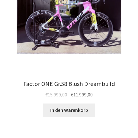
Produktseite
gewählt
werden
Factor ONE Gr.58 Blush Dreambuild
Ursprünglicher
Aktueller
€
15.999,00
€
11.999,00
Preis
Preis
war:
ist:
In den Warenkorb
€15.999,00
€11.999,00.