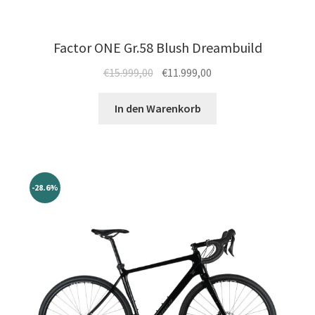
Factor ONE Gr.58 Blush Dreambuild
Ursprünglicher
Aktueller
€
15.999,00
€
11.999,00
Preis
Preis
war:
ist:
In den Warenkorb
€15.999,00
€11.999,00.
-28.6%