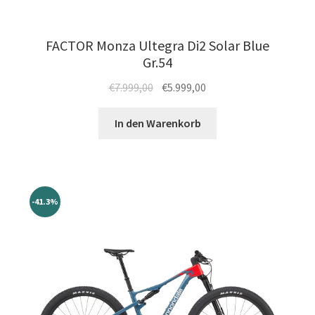
FACTOR Monza Ultegra Di2 Solar Blue
Gr.54
Ursprünglicher
Aktueller
€
7.999,00
€
5.999,00
Preis
Preis
war:
ist:
In den Warenkorb
€7.999,00
€5.999,00.
-41.3%