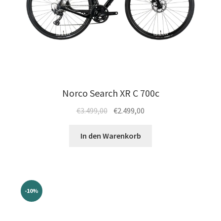
Norco Search XR C 700c
Ursprünglicher
Aktueller
€
3.499,00
€
2.499,00
Preis
Preis
war:
ist:
In den Warenkorb
€3.499,00
€2.499,00.
-10%