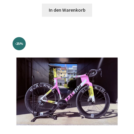
Preis
Preis
war:
ist:
In den Warenkorb
€7.999,00
€5.999,00.
-25%