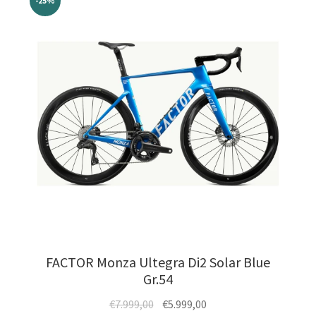
auf.
-25%
Die
Optionen
können
auf
der
Produktseite
gewählt
werden
FACTOR Monza Ultegra Di2 Solar Blue
Gr.54
Ursprünglicher
Aktueller
€
7.999,00
€
5.999,00