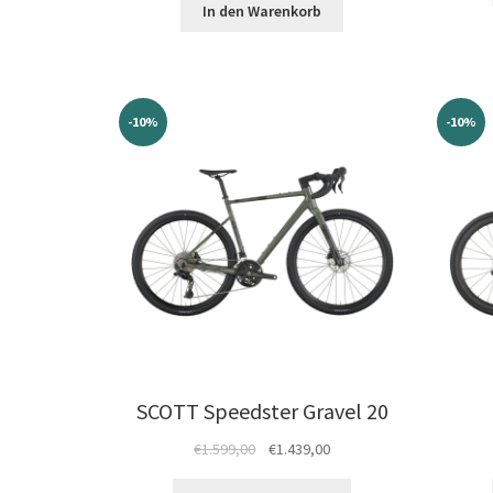
war:
ist:
In den Warenkorb
€15.999,00
€11.999,00.
-10%
-10%
SCOTT Speedster Gravel 20
Ursprünglicher
Aktueller
€
1.599,00
€
1.439,00
Preis
Preis
Dieses