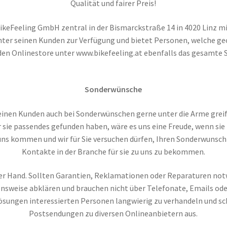
Qualität und fairer Preis!
 BikeFeeling GmbH zentral in der Bismarckstraße 14 in 4020 Linz m
nter seinen Kunden zur Verfügung und bietet Personen, welche geo
den Onlinestore unter www.bikefeeling.at ebenfalls das gesamte 
Sonderwünsche
nen Kunden auch bei Sonderwünschen gerne unter die Arme greifen
ür sie passendes gefunden haben, wäre es uns eine Freude, wenn sie
ns kommen und wir für Sie versuchen dürfen, Ihren Sonderwunsc
Kontakte in der Branche für sie zu uns zu bekommen.
uf der Hand. Sollten Garantien, Reklamationen oder Reparaturen not
ensweise abklären und brauchen nicht über Telefonate, Emails od
Lösungen interessierten Personen langwierig zu verhandeln und sc
Postsendungen zu diversen Onlineanbietern aus.