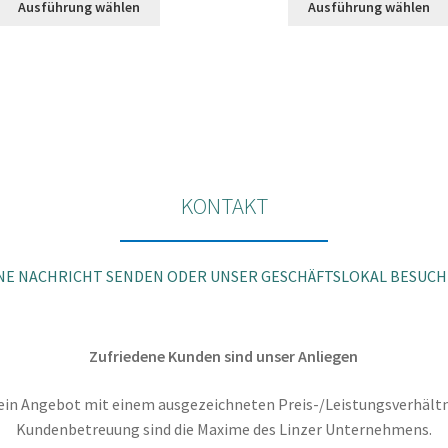
war:
ist:
war:
ist:
Ausführung wählen
Ausführung wählen
Produkt
€4.999,00
€4.499,00.
€2.699,00
€2.
weist
mehrere
Varianten
auf.
Die
Optionen
können
auf
KONTAKT
der
Produktseite
gewählt
NE NACHRICHT SENDEN ODER UNSER GESCHÄFTSLOKAL BESUC
werden
Zufriedene Kunden sind unser Anliegen
in Angebot mit einem ausgezeichneten Preis-/Leistungsverhältni
Kundenbetreuung sind die Maxime des Linzer Unternehmens.