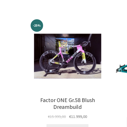
-25%
Factor ONE Gr.58 Blush
Dreambuild
Ursprünglicher
Aktueller
€
15.999,00
€
11.999,00
Preis
Preis