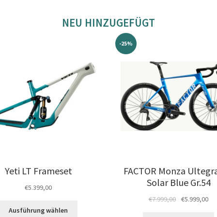
Varianten
auf.
NEU HINZUGEFÜGT
Die
Optionen
-25%
können
auf
der
Produktseite
gewählt
werden
Yeti LT Frameset
FACTOR Monza Ultegra
Solar Blue Gr.54
€
5.399,00
Ursprüngliche
Akt
€
7.999,00
€
5.999,00
Dieses
Preis
Pre
Ausführung wählen
Produkt