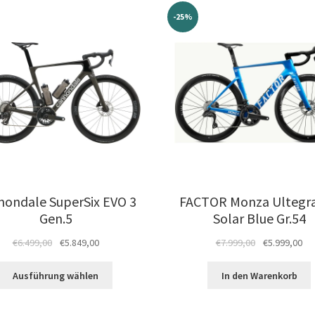
-25%
nondale SuperSix EVO 3
FACTOR Monza Ultegra
Gen.5
Solar Blue Gr.54
Ursprünglicher
Aktueller
Ursprüngliche
Akt
€
6.499,00
€
5.849,00
€
7.999,00
€
5.999,00
Preis
Preis
Preis
Pre
Dieses
war:
ist:
war:
ist:
Ausführung wählen
In den Warenkorb
Produkt
€6.499,00
€5.849,00.
€7.999,00
€5.
weist
mehrere