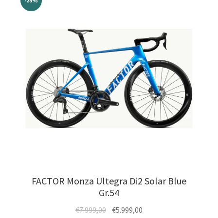
auf.
-25%
Die
Optionen
können
auf
der
Produktseite
gewählt
werden
FACTOR Monza Ultegra Di2 Solar Blue
Gr.54
Ursprünglicher
Aktueller
€
7.999,00
€
5.999,00