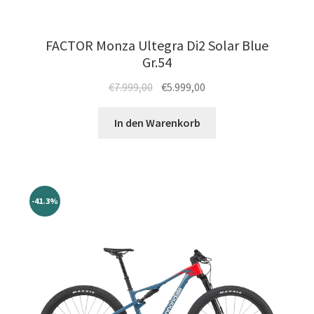
FACTOR Monza Ultegra Di2 Solar Blue
Gr.54
Ursprünglicher
Aktueller
€
7.999,00
€
5.999,00
Preis
Preis
war:
ist:
In den Warenkorb
€7.999,00
€5.999,00.
-41.3%