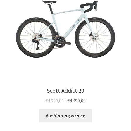
Scott Addict 20
Ursprünglicher
Aktueller
€
4.999,00
€
4.499,00
Preis
Preis
Dieses
war:
ist:
Ausführung wählen
Produkt
€4.999,00
€4.499,00.
weist