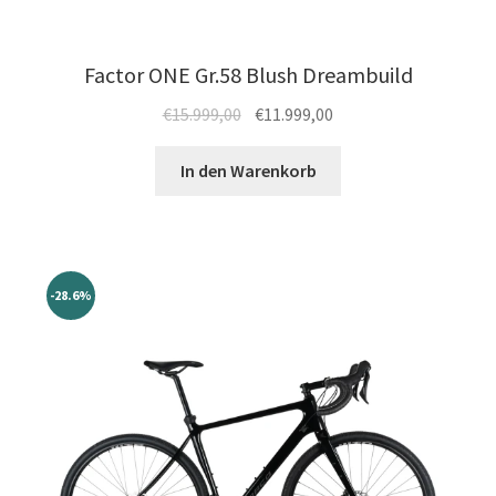
Factor ONE Gr.58 Blush Dreambuild
Ursprünglicher
Aktueller
€
15.999,00
€
11.999,00
Preis
Preis
war:
ist:
In den Warenkorb
€15.999,00
€11.999,00.
-28.6%