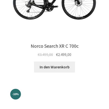
Norco Search XR C 700c
Ursprünglicher
Aktueller
€
3.499,00
€
2.499,00
Preis
Preis
war:
ist:
In den Warenkorb
€3.499,00
€2.499,00.
-10%