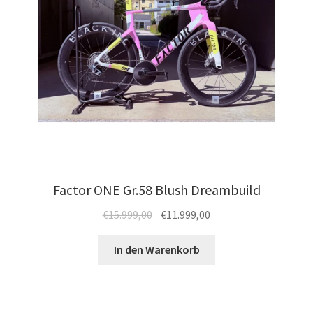
Produktseite
gewählt
werden
Factor ONE Gr.58 Blush Dreambuild
Ursprünglicher
Aktueller
€
15.999,00
€
11.999,00
Preis
Preis
war:
ist:
In den Warenkorb
€15.999,00
€11.999,00.