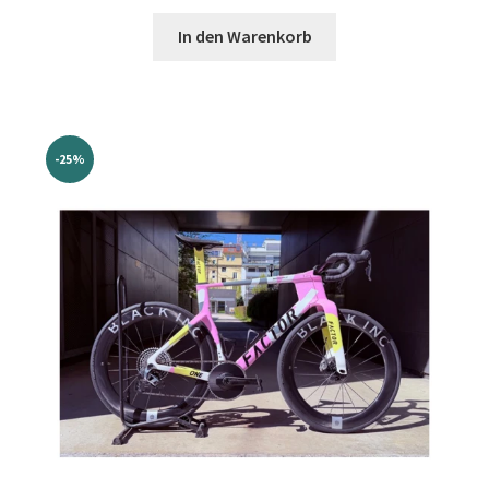
Preis
Preis
war:
ist:
In den Warenkorb
€7.999,00
€5.999,00.
-25%