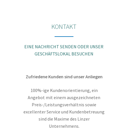
Die
Optionen
können
KONTAKT
auf
der
Produktseite
EINE NACHRICHT SENDEN ODER UNSER
gewählt
GESCHÄFTSLOKAL BESUCHEN
werden
Zufriedene Kunden sind unser Anliegen
100%-ige Kundenorientierung, ein
Angebot mit einem ausgezeichneten
Preis-/Leistungsverhältnis sowie
excellenter Service und Kundenbetreuung
sind die Maxime des Linzer
Unternehmens.