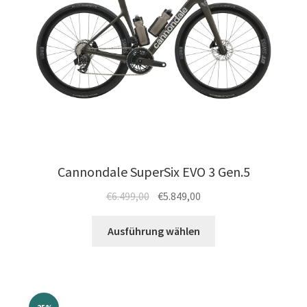
der
Produktseite
gewählt
werden
Cannondale SuperSix EVO 3 Gen.5
Ursprünglicher
Aktueller
€
6.499,00
€
5.849,00
Preis
Preis
Dieses
war:
ist:
Ausführung wählen
Produkt
€6.499,00
€5.849,00.
weist
mehrere
Varianten