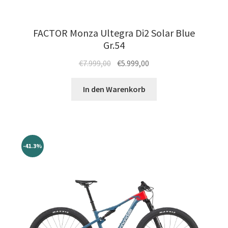
FACTOR Monza Ultegra Di2 Solar Blue
Gr.54
Ursprünglicher
Aktueller
€
7.999,00
€
5.999,00
Preis
Preis
war:
ist:
In den Warenkorb
€7.999,00
€5.999,00.
-41.3%