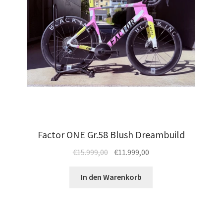
Produktseite
gewählt
werden
Factor ONE Gr.58 Blush Dreambuild
Ursprünglicher
Aktueller
€
15.999,00
€
11.999,00
Preis
Preis
war:
ist:
In den Warenkorb
€15.999,00
€11.999,00.