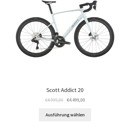
Scott Addict 20
Ursprünglicher
Aktueller
€
4.999,00
€
4.499,00
Preis
Preis
Dieses
war:
ist:
Ausführung wählen
Produkt
€4.999,00
€4.499,00.
weist