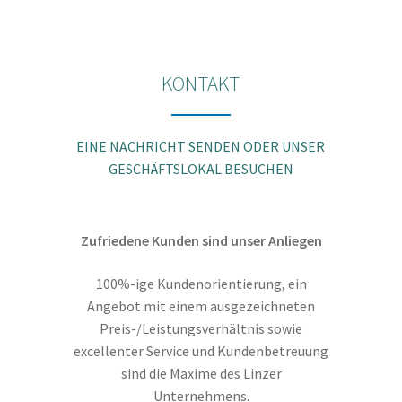
Die
Optionen
können
KONTAKT
auf
der
Produktseite
EINE NACHRICHT SENDEN ODER UNSER
gewählt
GESCHÄFTSLOKAL BESUCHEN
werden
Zufriedene Kunden sind unser Anliegen
100%-ige Kundenorientierung, ein
Angebot mit einem ausgezeichneten
Preis-/Leistungsverhältnis sowie
excellenter Service und Kundenbetreuung
sind die Maxime des Linzer
Unternehmens.