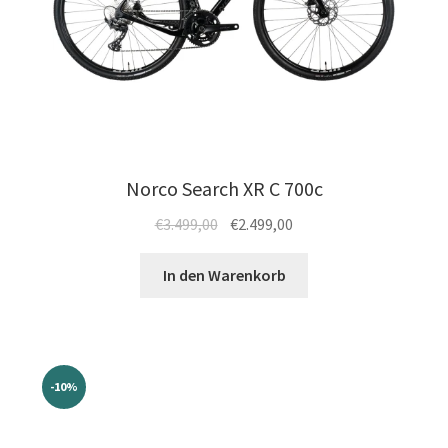
Norco Search XR C 700c
Ursprünglicher
Aktueller
€
3.499,00
€
2.499,00
Preis
Preis
war:
ist:
In den Warenkorb
€3.499,00
€2.499,00.
-10%