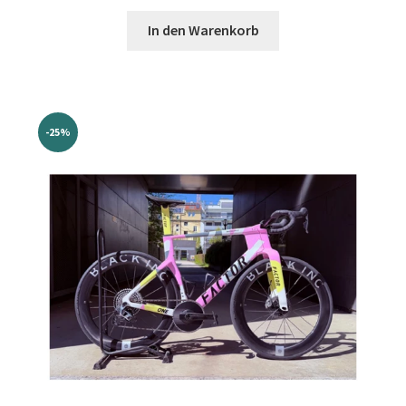
Preis
Preis
war:
ist:
In den Warenkorb
€7.999,00
€5.999,00.
-25%