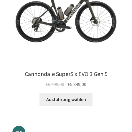
der
Produktseite
gewählt
werden
Cannondale SuperSix EVO 3 Gen.5
Ursprünglicher
Aktueller
€
6.499,00
€
5.849,00
Preis
Preis
Dieses
war:
ist:
Ausführung wählen
Produkt
€6.499,00
€5.849,00.
weist
mehrere
Varianten