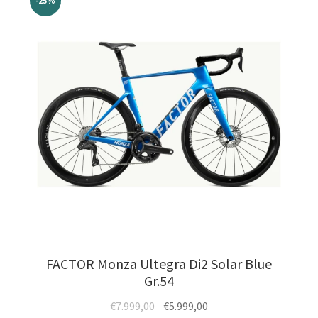
auf.
-25%
Die
Optionen
können
auf
der
Produktseite
gewählt
werden
FACTOR Monza Ultegra Di2 Solar Blue
Gr.54
Ursprünglicher
Aktueller
€
7.999,00
€
5.999,00