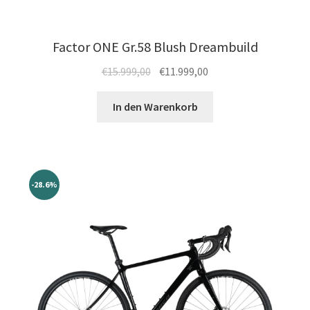
Factor ONE Gr.58 Blush Dreambuild
Ursprünglicher
Aktueller
€
15.999,00
€
11.999,00
Preis
Preis
war:
ist:
In den Warenkorb
€15.999,00
€11.999,00.
-28.6%