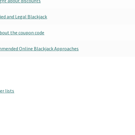
ught about discounts
ied and Legal Blackjack
about the coupon code
mended Online Blackjack Approaches
er lists