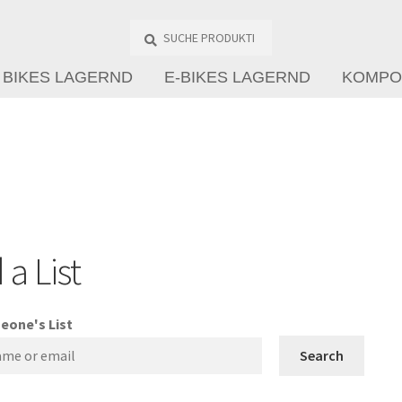
Suche
Produkte
…
BIKES LAGERND
E-BIKES LAGERND
KOMPO
 a List
eone's List