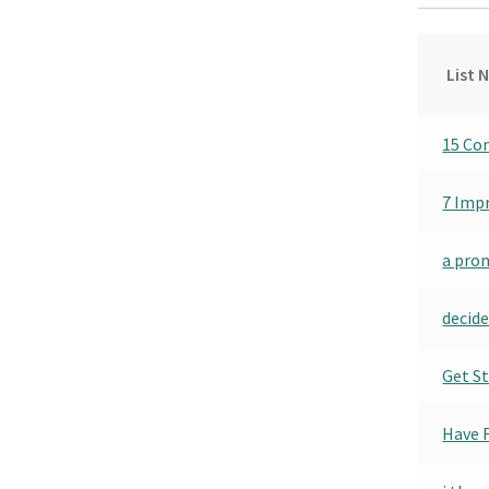
List 
15 Co
7 Impr
a pro
decid
Get S
Have 