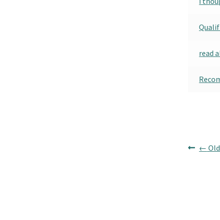
i tho
Qualif
read 
Recom
←
Old