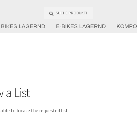
Suche
Produkte
…
BIKES LAGERND
E-BIKES LAGERND
KOMPO
 a List
able to locate the requested list