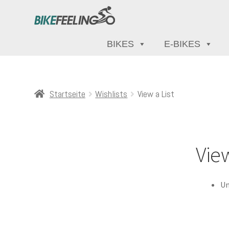
BIKES
E-BIKES
Startseite
Wishlists
View a List
View
Un