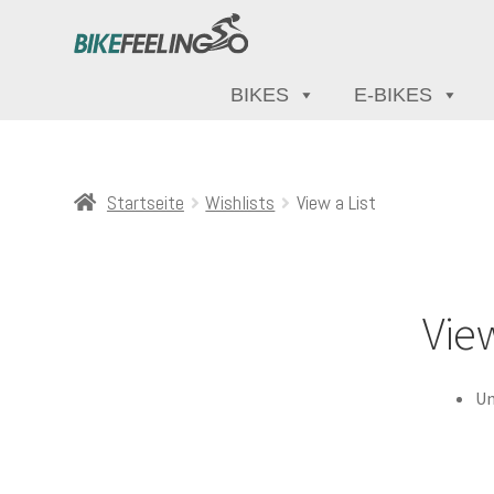
BIKES
E-BIKES
Startseite
Wishlists
View a List
View
Un