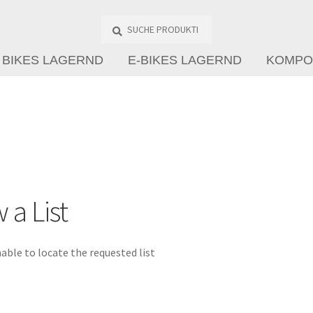
Suche
Produkte
…
BIKES LAGERND
E-BIKES LAGERND
KOMPO
 a List
able to locate the requested list