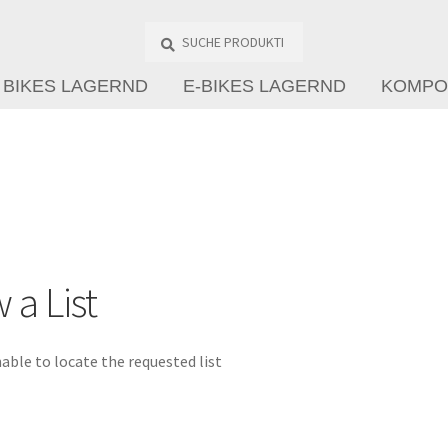
Suche
Produkte
…
BIKES LAGERND
E-BIKES LAGERND
KOMPO
 a List
able to locate the requested list