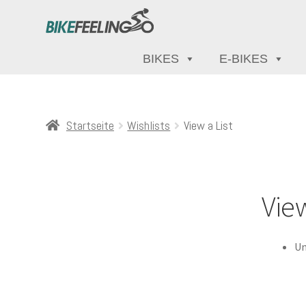
BIKES
E-BIKES
Startseite
Wishlists
View a List
View
Un