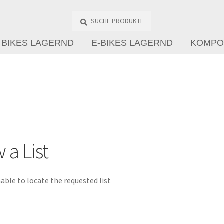
Suche
Produkte
…
BIKES LAGERND
E-BIKES LAGERND
KOMPO
 a List
able to locate the requested list