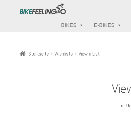
BIKES
E-BIKES
Startseite
Wishlists
View a List
View
Un