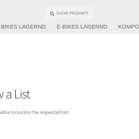
Suche
Produkte
…
BIKES LAGERND
E-BIKES LAGERND
KOMPO
 a List
able to locate the requested list