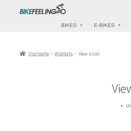
BIKES
E-BIKES
Startseite
Wishlists
View a List
View
Un