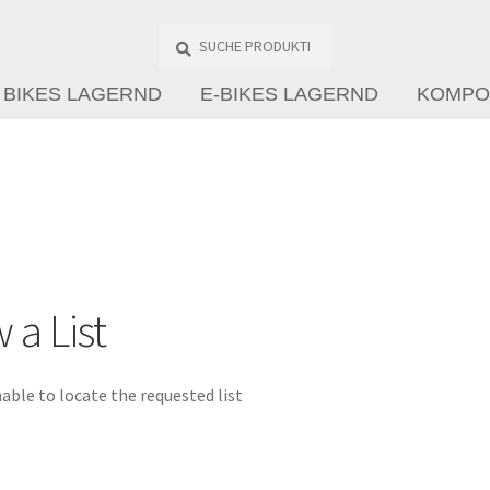
Suche
Produkte
…
BIKES LAGERND
E-BIKES LAGERND
KOMPO
 a List
able to locate the requested list