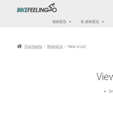
BIKES
E-BIKES
Startseite
Wishlists
View a List
View
Un