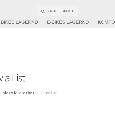
Suche
Produkte
…
BIKES LAGERND
E-BIKES LAGERND
KOMPO
 a List
able to locate the requested list