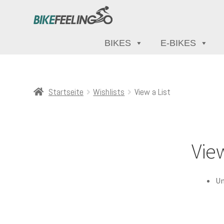
BIKES
E-BIKES
Startseite
Wishlists
View a List
View
Un