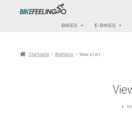
BIKES
E-BIKES
Startseite
Wishlists
View a List
View
Un