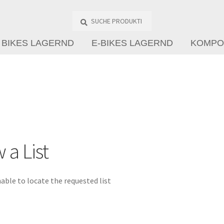
Suche
Produkte
…
BIKES LAGERND
E-BIKES LAGERND
KOMPO
 a List
able to locate the requested list