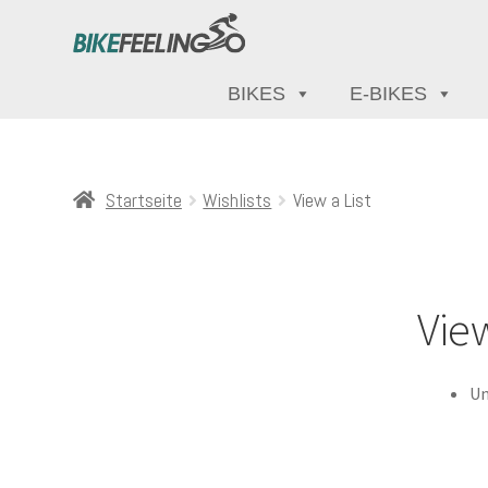
BIKES
E-BIKES
Startseite
Wishlists
View a List
View
Un