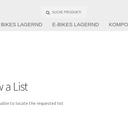
Suche
Produkte
…
BIKES LAGERND
E-BIKES LAGERND
KOMPO
 a List
able to locate the requested list