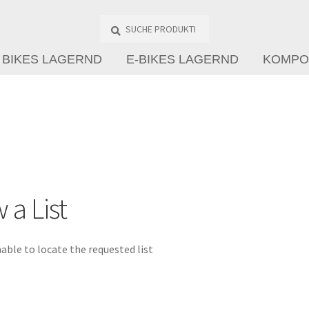
Suche
Produkte
…
BIKES LAGERND
E-BIKES LAGERND
KOMPO
 a List
able to locate the requested list