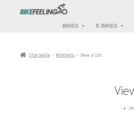
BIKES
E-BIKES
Startseite
Wishlists
View a List
View
Un