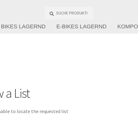
Suche
Produkte
…
BIKES LAGERND
E-BIKES LAGERND
KOMPO
 a List
able to locate the requested list