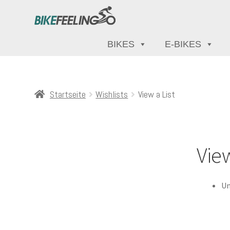
BIKES
E-BIKES
Startseite
Wishlists
View a List
View
Un