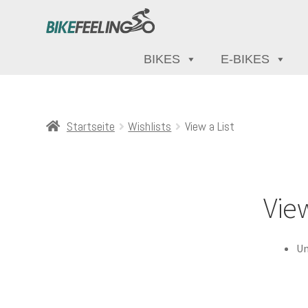
BIKES
E-BIKES
Startseite
Wishlists
View a List
View
Un