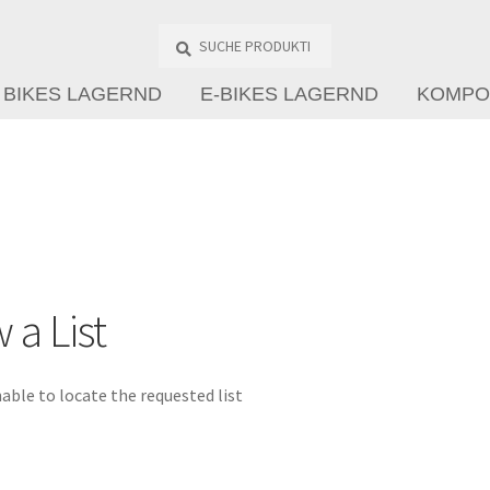
Suche
Produkte
…
BIKES LAGERND
E-BIKES LAGERND
KOMPO
 a List
able to locate the requested list