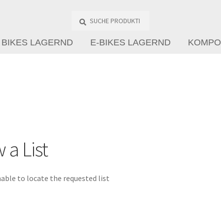
Suche
Produkte
…
BIKES LAGERND
E-BIKES LAGERND
KOMPO
 a List
able to locate the requested list