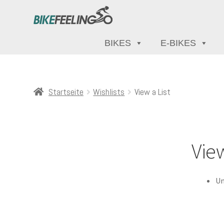
BIKES
E-BIKES
Startseite
Wishlists
View a List
View
Un