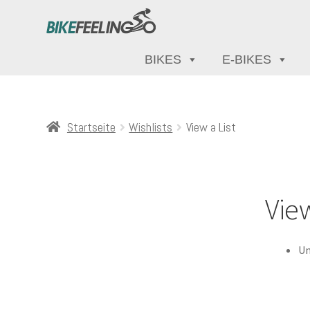
BIKES
E-BIKES
Startseite
Wishlists
View a List
View
Un