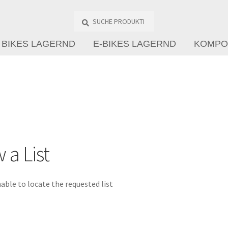
Suche
Produkte
…
BIKES LAGERND
E-BIKES LAGERND
KOMPO
 a List
able to locate the requested list