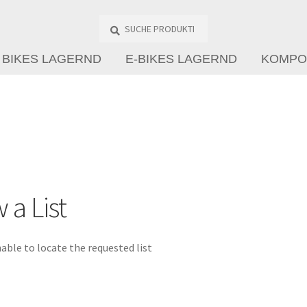
Suche
Produkte
…
BIKES LAGERND
E-BIKES LAGERND
KOMPO
 a List
able to locate the requested list