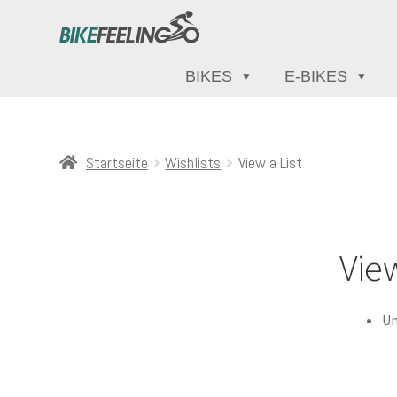
BIKES
E-BIKES
Startseite
Wishlists
View a List
View
Un