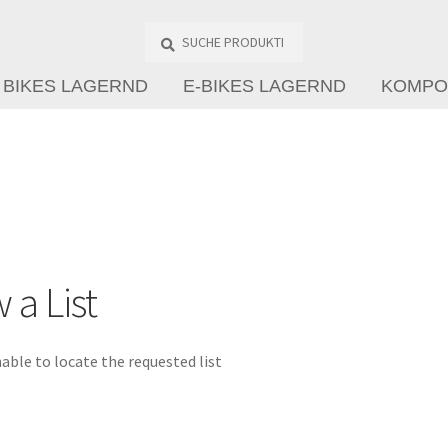
Suche
Produkte
…
BIKES LAGERND
E-BIKES LAGERND
KOMPO
 a List
able to locate the requested list