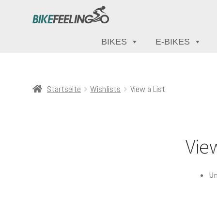
BIKES
E-BIKES
Startseite
Wishlists
View a List
View
Un