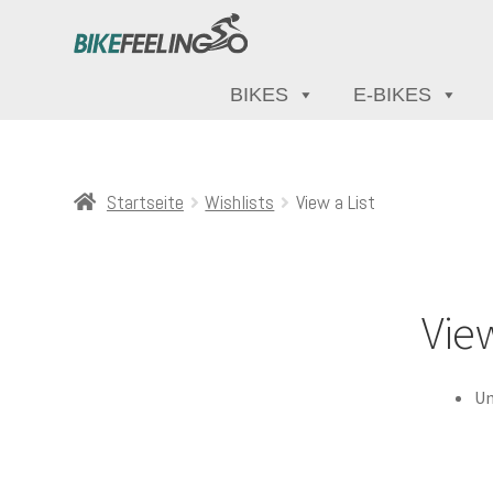
BIKES
E-BIKES
Startseite
Wishlists
View a List
View
Un