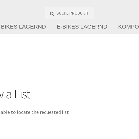
Suche
Produkte
…
BIKES LAGERND
E-BIKES LAGERND
KOMPO
 a List
able to locate the requested list