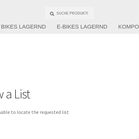
Suche
Produkte
…
BIKES LAGERND
E-BIKES LAGERND
KOMPO
 a List
able to locate the requested list