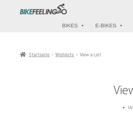
BIKES
E-BIKES
Startseite
Wishlists
View a List
View
Un