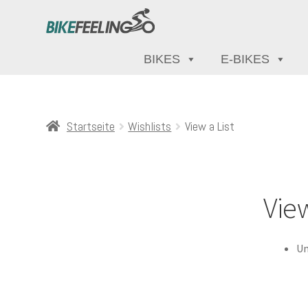
BIKES
E-BIKES
Startseite
Wishlists
View a List
View
Un