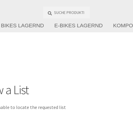
Suche
Produkte
…
BIKES LAGERND
E-BIKES LAGERND
KOMPO
 a List
able to locate the requested list