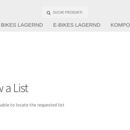
Suche
Produkte
…
BIKES LAGERND
E-BIKES LAGERND
KOMPO
 a List
able to locate the requested list