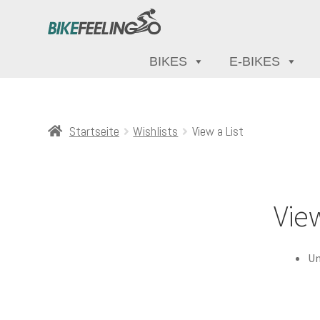
BIKES
E-BIKES
Startseite
Wishlists
View a List
View
Un