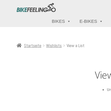
BIKES
E-BIKES
Startseite
Wishlists
View a List
View
Un