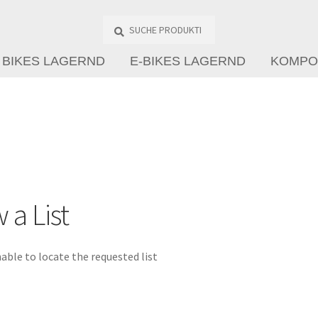
Suche
Produkte
…
BIKES LAGERND
E-BIKES LAGERND
KOMPO
 a List
able to locate the requested list