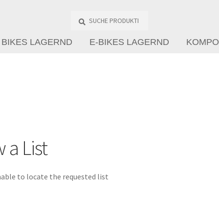
Suche
Produkte
…
BIKES LAGERND
E-BIKES LAGERND
KOMPO
 a List
able to locate the requested list