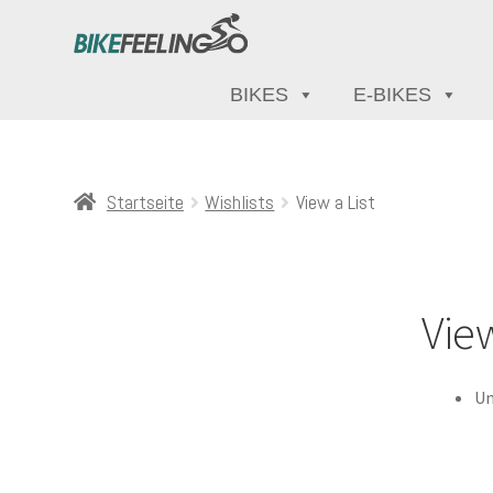
BIKES
E-BIKES
Startseite
Wishlists
View a List
View
Un