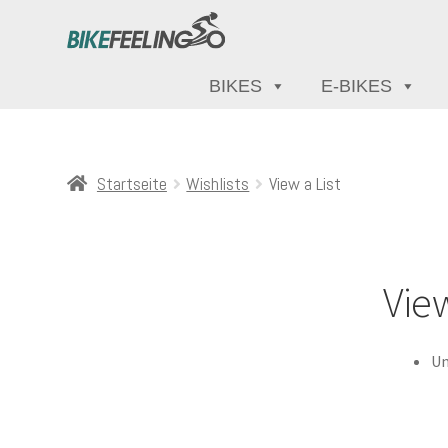
BIKES
E-BIKES
Startseite
Wishlists
View a List
View
Un