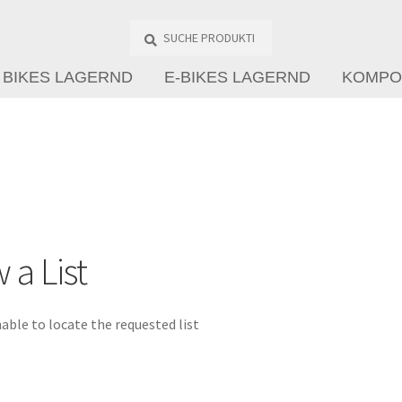
Suche
Produkte
…
BIKES LAGERND
E-BIKES LAGERND
KOMPO
 a List
able to locate the requested list