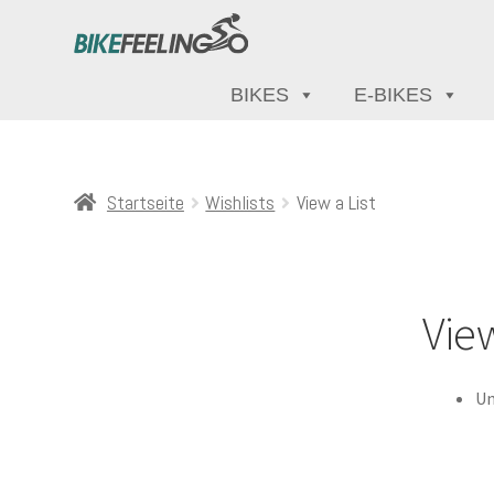
BIKES
E-BIKES
Startseite
Wishlists
View a List
View
Un