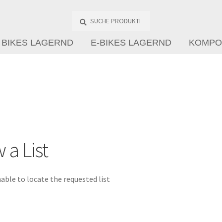
Suche
Produkte
…
BIKES LAGERND
E-BIKES LAGERND
KOMPO
 a List
able to locate the requested list