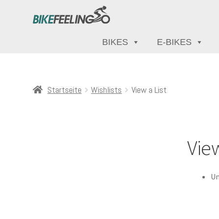
BIKES
E-BIKES
Startseite
Wishlists
View a List
View
Un