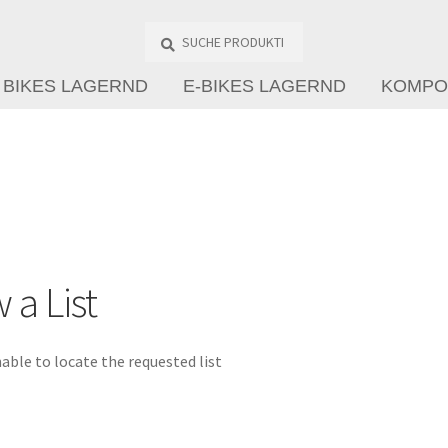
Suche
Produkte
…
BIKES LAGERND
E-BIKES LAGERND
KOMPO
 a List
able to locate the requested list