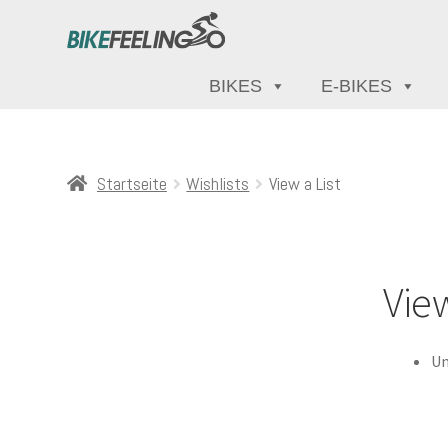
BIKES
E-BIKES
Startseite
Wishlists
View a List
View
Un