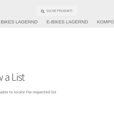
Suche
Produkte
…
BIKES LAGERND
E-BIKES LAGERND
KOMPO
 a List
able to locate the requested list