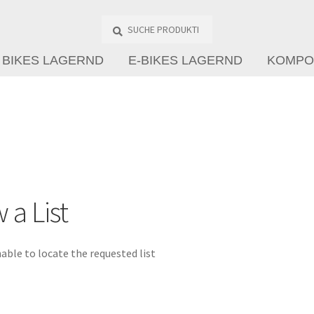
Suche
Produkte
…
BIKES LAGERND
E-BIKES LAGERND
KOMPO
 a List
able to locate the requested list