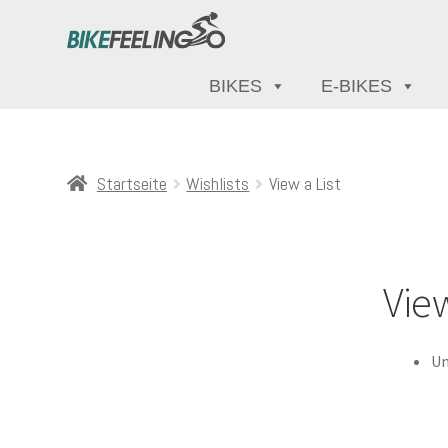
BIKES
E-BIKES
Startseite
Wishlists
View a List
View
Un