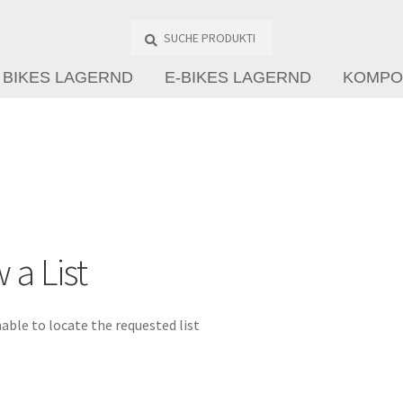
Suche
Produkte
…
BIKES LAGERND
E-BIKES LAGERND
KOMPO
 a List
able to locate the requested list