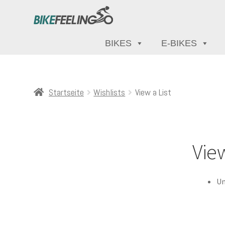
BIKES
E-BIKES
Startseite
Wishlists
View a List
View
Un