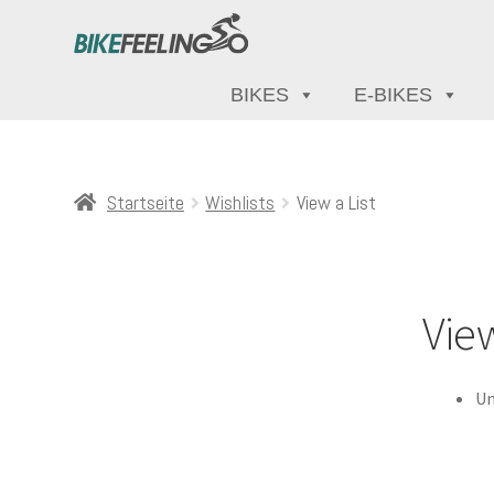
BIKES
E-BIKES
Startseite
Wishlists
View a List
View
Un