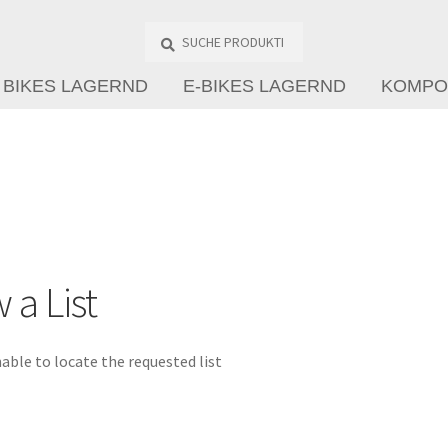
Suche
Produkte
…
BIKES LAGERND
E-BIKES LAGERND
KOMPO
 a List
able to locate the requested list